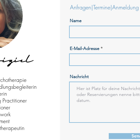
Anfragen|Termine|Anmeldung
Name
E-Mail-Adresse
siziel
Nachricht
sychotherapie
ungsbegleiterin
erin
 Practitioner
ioner
ywork
ment
therapeutin
Sen