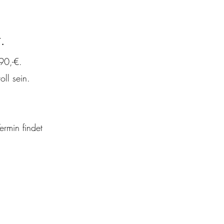
.
90,-€.
ll sein.
rmin findet