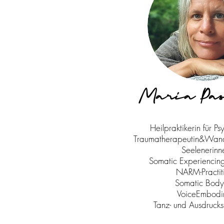
Maria Pa
Heilpraktikerin für P
Traumatherapeutin&Wandl
Seelenerinn
Somatic Experiencing
NARM-Practit
Somatic Bod
VoiceEmbodi
Tanz- und Ausdrucks