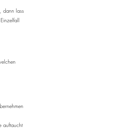
, dann lass
inzelfall
welchen
übernehmen
e auftaucht