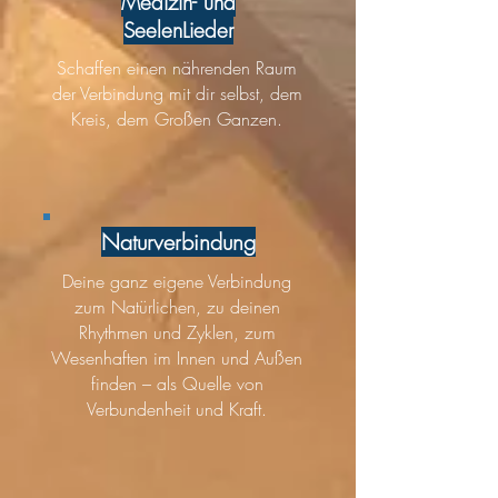
Medizin- und
SeelenLieder
Schaffen einen nährenden Raum
der Verbindung mit dir selbst, dem
Kreis, dem Großen Ganzen.
Naturverbindung
Deine ganz eigene Verbindung
zum Natürlichen, zu deinen
Rhythmen und Zyklen, zum
Wesenhaften im Innen und Außen
finden – als Quelle von
Verbundenheit und Kraft.