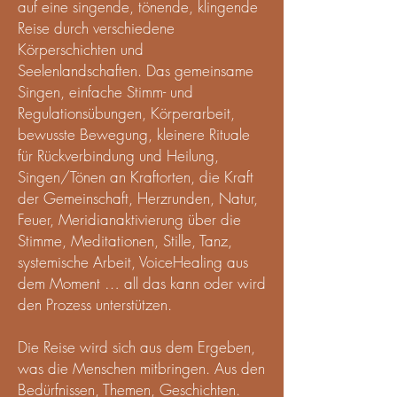
auf eine singende, tönende, klingende
Reise durch verschiedene
Körperschichten und
Seelenlandschaften. Das gemeinsame
Singen, einfache Stimm- und
Regulationsübungen, Körperarbeit,
bewusste Bewegung, kleinere Rituale
für Rückverbindung und Heilung,
Singen/Tönen an Kraftorten, die Kraft
der Gemeinschaft, Herzrunden, Natur,
Feuer, Meridianaktivierung über die
Stimme, Meditationen, Stille, Tanz,
systemische Arbeit, VoiceHealing aus
dem Moment … all das kann oder wird
den Prozess unterstützen.
Die Reise wird sich aus dem Ergeben,
was die Menschen mitbringen. Aus den
Bedürfnissen, Themen, Geschichten.