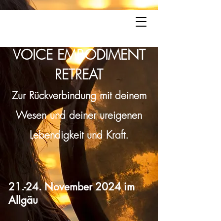
INTO YOUR ESSENCE
VOICE EMBODIMENT
RETREAT
Zur Rückverbindung mit deinem
Wesen und deiner ureigenen
Lebendigkeit und Kraft.
21.-24. November 2024 im
Allgäu