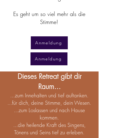
Es geht um so viel mehr als die
Stimme!
Anmeldung
Anmeldung
Dieses Retreat gibt dir
Raum...
...zum Innehalten und tief a
uftanken.
...für dich, deine Stimme, dein Wesen.
...zum Loslassen und nach Hause
kommen.
...die heilende Kraft des Singe
ns,
Tönens und Seins tief zu erleben.