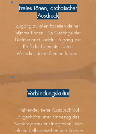
Freies Tönen, archaischer
Ausdruck
Zugang zu allen Facetten deiner
Stimme finden. Die Gesänge der
Ureinwohner. Jodeln. Zugang zur
Kraft der Elemente. Deine
Melodie, deine Stimme finden.
Verbindungskultur
Nährender, tiefer Austausch auf
Augenhöhe unter Einbezug des
Nervensystems zur Integration, zum
tieferen Selbstverstehen und Erleben