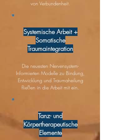
von Verbundenheit.
Systemische Arbeit +
Somatische
Traumaintegration
Die neuesten Nervensystem-
Informierten Modelle zu Bindung,
Entwicklung und Traumaheilung
fließen in die Arbeit mit ein.
Tanz- und
Körpertherapeutische
Elemente