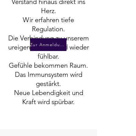
Verstand hinaus direkt ins
Herz.
Wir erfahren tiefe
Regulation.
Die Verbindung zu unserem
Zur Anmeldung
ureigenen Fluss wird wieder
fühlbar.
Gefühle bekommen Raum.
Das Immunsystem wird
gestärkt.
Neue Lebendigkeit und
Kraft wird spürbar.