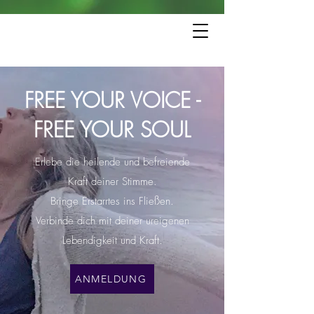
FREE YOUR VOICE -
FREE YOUR SOUL
Erlebe die heilende und befreiende
Kraft deiner Stimme.
Bringe Erstarrtes ins Fließen.
Verbinde dich mit deiner ureigenen
Lebendigkeit und Kraft.
ANMELDUNG